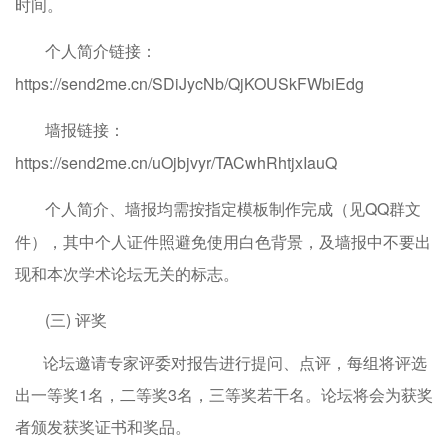
时间。
个人简介链接：
https://send2me.cn/SDiJycNb/QjKOUSkFWbiEdg
墙报链接：
https://send2me.cn/uOjbjvyr/TACwhRhtjxIauQ
个人简介、墙报均需按指定模板制作完成（见QQ群文
件），其中个人证件照避免使用白色背景，及墙报中不要出
现和本次学术论坛无关的标志。
(三) 评奖
论坛邀请专家评委对报告进行提问、点评，每组将评选
出一等奖1名，二等奖3名，三等奖若干名。论坛将会为获奖
者颁发获奖证书和奖品。