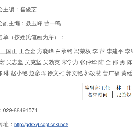
会主编：崔俊芝
会副主编：聂玉峰 曹一鸣
名单（按姓氏笔画为序）：
 王国正 王金金 方晓峰 白承铭 冯荣权 李 萍 李建平 
宏 吴志坚 吴克坚 吴勃英 宋学力 张仲华 陆 全 邵 勇 陈
 都 琳 赵小艳 赵彦晖 徐文雄 郭文艳 郭改慧 曹广福 黄
29-88491574
网址：
http://gdsxyj.cbpt.cnki.net/