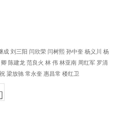
李继成 刘三阳 闫欣荣 闫树熙 孙中奎 杨义川 杨
 卿 陈建龙 范良火 林 伟 林亚南 周红军 罗清
廷祝 梁放驰 常永奎 惠昌常 楼红卫