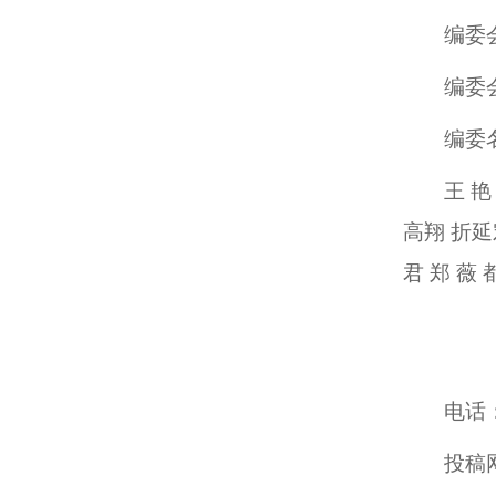
编委
编委
编委
王 艳
高翔 折延
君 郑 薇
电话：0
投稿