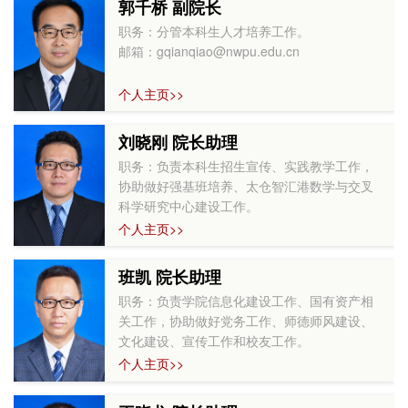
郭千桥 副院长
职务：分管本科生人才培养工作。
邮箱：gqianqiao@nwpu.edu.cn
个人主页>>
刘晓刚 院长助理
职务：负责本科生招生宣传、实践教学工作，
协助做好强基班培养、太仓智汇港数学与交叉
科学研究中心建设工作。
邮箱：xiaogliu@nwpu.edu.cn
个人主页>>
班凯 院长助理
职务：负责学院信息化建设工作、国有资产相
关工作，协助做好党务工作、师德师风建设、
文化建设、宣传工作和校友工作。
邮箱：bankaijason@nwpu.edu.cn
个人主页>>