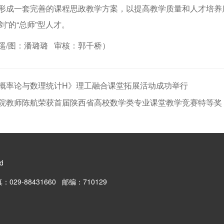
形成一套完善的课程思政教学方案，以提高教学质量和人才培养
”的“总师”型人才。
遥/图：潘璐璐 审核：郭千桥）
概率论与数理统计H》理工融合课堂拓展活动成功举行
院教师陈航荣获首届陕西省高校数学类专业课堂教学竞赛特等奖
ed
29-88431660 邮编：710129