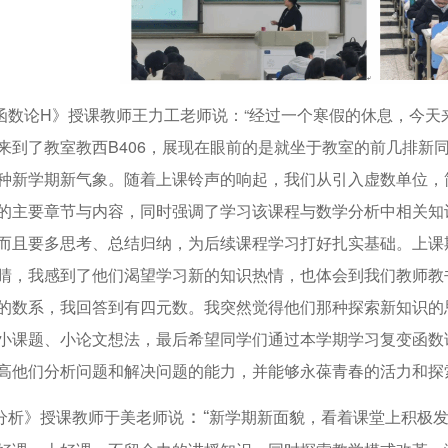
论H》授课教师王力工老师说：“经过一个寒假的休息，今天
来到了教室教西B406，展现在眼前的是就坐于教室的前几排新
种新学期新气象。随着上课铃声的响起，我们从引入虚数单位，
的主要章节与内容，同时强调了学习该课程与数学分析中相关知
而且要多思考、总结归纳，为后续课程学习打好扎实基础。上课
睛，我感到了他们渴望学习新的知识热情，也体会到我们教师教
的数系，我回答到有四元数。我突然觉得他们那种探索新知识的
小课题、小论文想法，最后希望同学们通过本学期学习复变函数
高他们分析问题和解决问题的能力，并能够永葆青春的活力和探
：“
析》授课教师于美老师说
新学期新面貌，看着课堂上积极