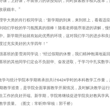
好课，上好课，不留余力的讲授知识，同时探索教学模式改革，
”
收获颇丰。
理学大类的肖行权同学说：“新学期的到来，来到班上，看着适
到咱们学校的学习氛围真的很棒！随着老师循序渐进的讲解，慢
中。新学期开始就有如此优秀的环境，这对我们学习的进步和良
度过充实美好的大学四年！”
强基班的姜雪涛同学说：“经过假期的休整，我们精神饱满地返
基班的其他同学们定会不负韶华、奋发进取，于学习中扎实数学
与统计学院本学期将承担共计6424学时的本科教学工作量，共
学期教学巡查，是学院全面掌握教学开展情况，及时解决教学运
生工作的良好开端。新学期，学院将继续促进学院良好教风学风
教学质量。（图文：常昕烨/审核：郭千桥）