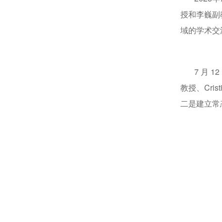
授和李巍副
域的学术交
7 月 12
教授、Cri
二是建立常