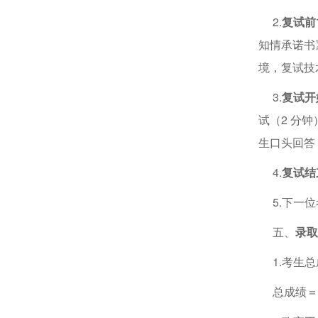
2.
复试前1
知情承诺书
境，复试技
3.
复试开
试（2 分
生口头回答
4.
复试结
5.下一位考
五、
录取
1.考生总
总成绩＝初试