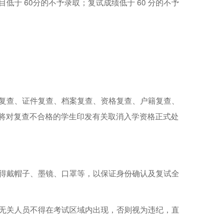
于 60分的不予录取；复试成绩低于 60 分的不予
复查、证件复查、档案复查、资格复查、户籍复查、
将对复查不合格的学生印发有关取消入学资格正式处
得戴帽子、墨镜、口罩等，以保证身份确认及复试全
无关人员不得在考试区域内出现，否则视为违纪，直