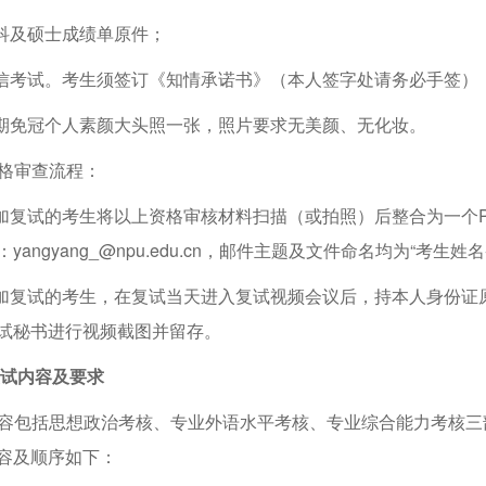
科及硕士成绩单原件；
考试。考生须签订《知情承诺书》（本人签字处请务必手签）
免冠个人素颜大头照一张，照片要求无美颜、无化妆。
格审查流程：
试的考生将以上资格审核材料扫描（或拍照）后整合为一个PDF 文件，
yangyang_@npu.edu.cn，邮件主题及文件命名均为“考生姓
复试的考生，在复试当天进入复试视频会议后，持本人身份证
试秘书进行视频截图并留存。
试内容及要求
容包括思想政治考核、专业外语水平考核、专业综合能力考核三部分
容及顺序如下：