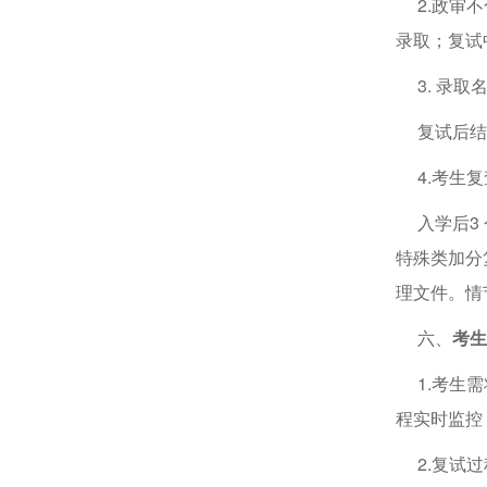
2.政审不
录取；复试
3. 录取
复试后结果
4.考生复
入学后3 
特殊类加分
理文件。情
六、
考生
1.考生需
程实时监控
2.复试过