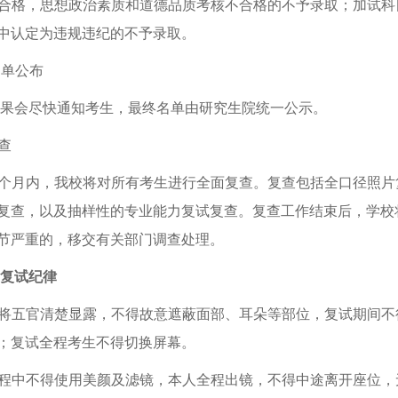
合格，思想政治素质和道德品质考核不合格的不予录取；加试科目低
中认定为违规违纪的不予录取。
名单公布
会尽快通知考生，最终名单由研究生院统一公示。
查
个月内，我校将对所有考生进行全面复查。复查包括全口径照片
复查，以及抽样性的专业能力复试复查。复查工作结束后，学校
节严重的，移交有关部门调查处理。
复试纪律
将五官清楚显露，不得故意遮蔽面部、耳朵等部位，复试期间不
；复试全程考生不得切换屏幕。
程中不得使用美颜及滤镜，本人全程出镜，不得中途离开座位，