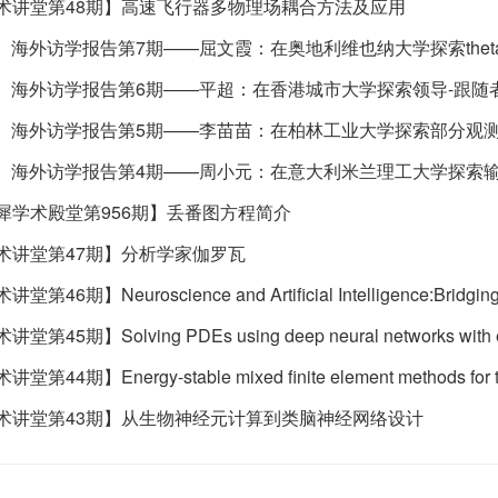
术讲堂第48期】高速飞行器多物理场耦合方法及应用
来】海外访学报告第7期——屈文霞：在奥地利维也纳大学探索th
来】海外访学报告第6期——平超：在香港城市大学探索领导-跟
来】海外访学报告第5期——李苗苗：在柏林工业大学探索部分
来】海外访学报告第4期——周小元：在意大利米兰理工大学探
犀学术殿堂第956期】丢番图方程简介
术讲堂第47期】分析学家伽罗瓦
46期】Neuroscience and Artificial Intelligence:Bridgin
第45期】Solving PDEs using deep neural networks with e
44期】Energy-stable mixed finite element methods for two 
术讲堂第43期】从生物神经元计算到类脑神经网络设计