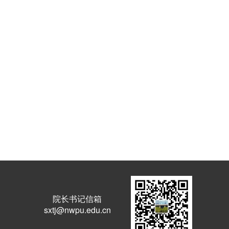
院长书记信箱
sxtj@nwpu.edu.cn