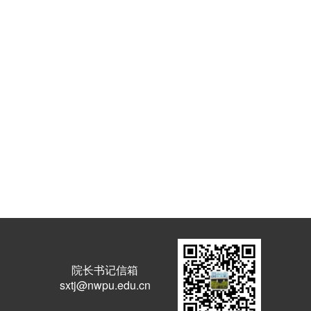
院长书记信箱
sxtj@nwpu.edu.cn