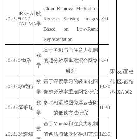
Cloud Removal Method for 
IRSHAD 
数
2023280127
Remote Sensing Images 
8:30
FATIMA
学
Based on Low-Rank 
Representation
基于卷积与自注意力机制
数
2023204907
雷乐
的超分辨率重建混合网络
9:30
学
研究
宋
友谊校
数
基于深度学习的轻量化图
伟
区-西馆
2023204849
李凌霄
10:30
学
像超分辨率重建网络研究
杰
XA302
数
多时相遥感图像厚云去除
2023204901
宋子瑞
11:30
学
的低秩方法研究
基于Mamba和注意力机制
数
2023204875
王梦甜
的遥感图像变化检测方法
12:30
学