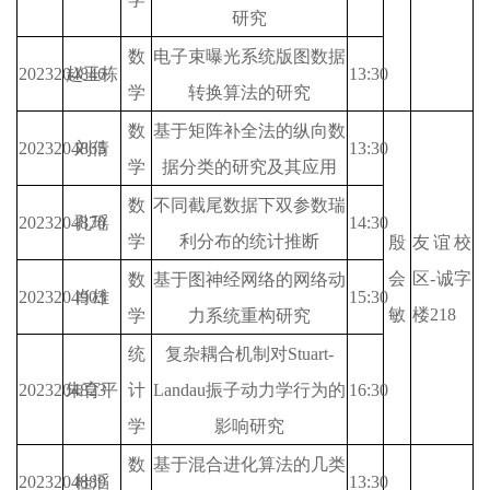
研究
数
电子束曝光系统版图数据
2023204846
赵玉栋
13:30
学
转换算法的研究
数
基于矩阵补全法的纵向数
2023204865
刘倩
13:30
学
据分类的研究及其应用
数
不同截尾数据下双参数瑞
2023204870
孔瑶
14:30
学
利分布的统计推断
殷
友谊校
会
区-诚字
数
基于图神经网络的网络动
2023204903
肖雄
15:30
敏
楼218
学
力系统重构研究
统
复杂耦合机制对Stuart-
2023204823
朱育平
计
Landau振子动力学行为的
16:30
学
影响研究
数
基于混合进化算法的几类
2023204889
杜滔
13:30