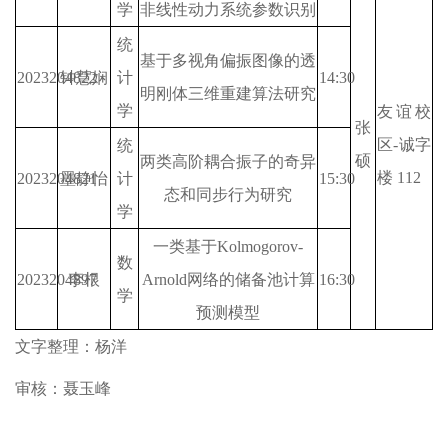
学
非线性动力系统参数识别
统
基于多视角偏振图像的透
2023204822
钟慧娴
计
14:30
明刚体三维重建算法研究
学
友谊校
张
区-诚字
统
硕
两类高阶耦合振子的奇异
楼 112
2023204821
墨静怡
计
15:30
态和同步行为研究
学
一类基于Kolmogorov-
数
2023204897
李根
Arnold网络的储备池计算
16:30
学
预测模型
文字整理：杨洋
审核：聂玉峰