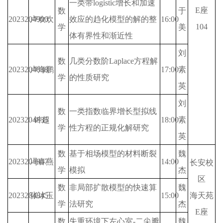
一类带logistic增长和加速
E座
数
于
2023204900
卢欢欢
效应的趋化模型的解的整
16:00
104
学
美
体有界性和渐近性
刘
数
几类分数阶Laplace方程解
2023204838
卢海鹏
17:00
素
学
的性质研究
英
刘
数
一类指数临界增长型拟线
2023204835
钟超
18:00
素
学
性方程的正规化解研究
英
数
基于相场模型的材料断裂
魏
2023204847
冯春燕
14:00
长安校
学
模拟
杰
区
数
非局部扩散模型的快速算
魏
2023204845
张冰玉
15:00
海天苑
学
法研究
杰
E座
数
失重环境下左心室-二尖瓣
魏