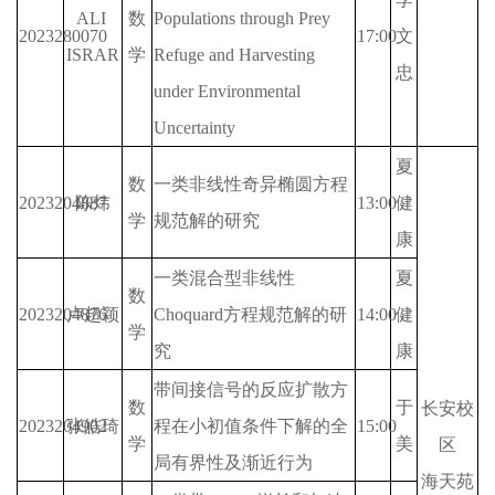
ALI 
数
Populations through Prey 
2023280070
17:00
文
ISRAR
学
Refuge and Harvesting 
忠
under Environmental 
Uncertainty
夏
数
一类非线性奇异椭圆方程
2023204887
陈炜
13:00
健
学
规范解的研究
康
一类混合型非线性
夏
数
2023204876
卢超颖
Choquard方程规范解的研
14:00
健
学
究
康
带间接信号的反应扩散方
数
于
长安校
2023204902
张皓琦
程在小初值条件下解的全
15:00
学
美
区
局有界性及渐近行为
海天苑