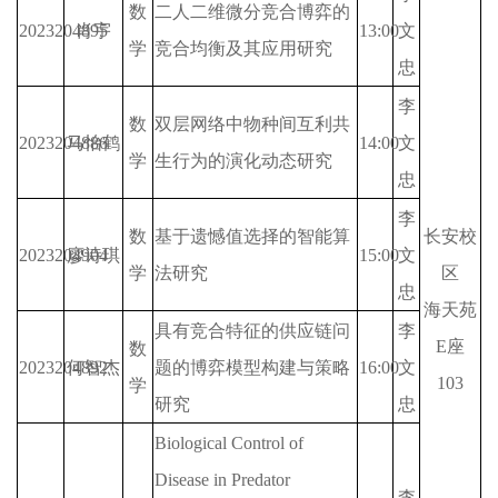
数
二人二维微分竞合博弈的
2023204895
肖宇
13:00
文
学
竞合均衡及其应用研究
忠
李
数
双层网络中物种间互利共
2023204886
马怡鹤
14:00
文
学
生行为的演化动态研究
忠
李
数
基于遗憾值选择的智能算
长安校
2023204904
廖诗琪
15:00
文
学
法研究
区
忠
海天苑
具有竞合特征的供应链问
李
E座
数
2023204892
何智杰
题的博弈模型构建与策略
16:00
文
103
学
研究
忠
Biological Control of 
Disease in Predator 
李